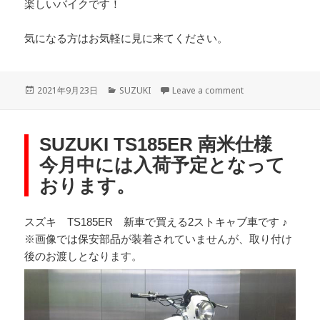
楽しいバイクです！
気になる方はお気軽に見に来てください。
Posted
Categories
on スズキ DR200
2021年9月23日
SUZUKI
Leave a comment
on
SUZUKI TS185ER 南米仕様
今月中には入荷予定となって
おります。
スズキ TS185ER 新車で買える2ストキャブ車です ♪
※画像では保安部品が装着されていませんが、取り付け
後のお渡しとなります。