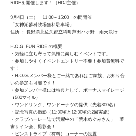
RIDEを開催します！（HDJ主催）
9月4日（土） 11:00～15:00 の間開催
「女神湖蓼科牧場無料駐車場」
住所 ： 長野県北佐久郡立科町芦田ハヶ野 雨天決行
H.O.G. FUN RIDE の概要
・気軽に立ち寄って気軽に楽しむイベントです。
・参加しやすくイベントエントリー不要！参加費無料で
す！
・H.O.G.メンバー様とご一緒であればご家族、お知り合
いの参加も可能です！
・参加メンバー様には特典として、ボーナスマイレージ
（500マイル）
・ワンドリンク、ワンドーナツの提供（先着300名）
・記念写真の撮影（11:30頃と12:30頃の2回実施）
・クラブハーレー誌で活躍中の「荒木めぐみさん」 著
書サイン会、撮影会！
・ピンストライプ（有料）コーナーの設置