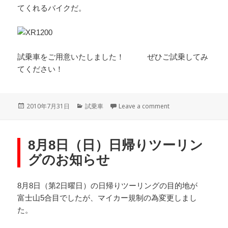
てくれるバイクだ。
試乗車をご用意いたしました！ ぜひご試乗してみ
てください！
Posted
Categories
on XR1200 試乗車
2010年7月31日
試乗車
Leave a comment
on
8月8日（日）日帰りツーリン
グのお知らせ
8月8日（第2日曜日）の日帰りツーリングの目的地が
富士山5合目でしたが、マイカー規制の為変更しまし
た。