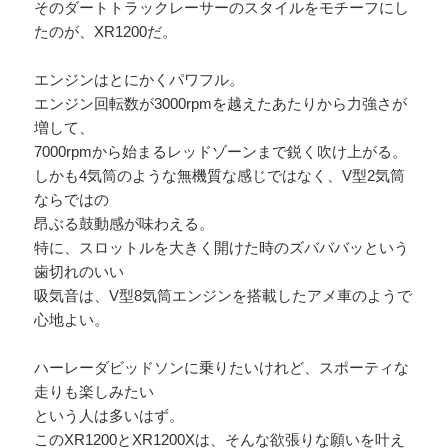
そのダートトラックレーサーのスタイルをモチーフにし
たのが、XR1200だ。
エンジンはとにかくパワフル。
エンジン回転数が3000rpmを越えたあたりから力強さが
増して、
7000rpmから始まるレッドゾーンまで鋭く吹け上がる。
しかも4気筒のような無機質な感じではなく、V型2気筒
ならではの
昂ぶる鼓動感が味わえる。
特に、スロットルを大きく開けた時のズバババッという
歯切れのいい
吸気音は、V型8気筒エンジンを搭載したアメ車のようで
心地よい。
ハーレーダビッドソンに乗りたいけれど、スポーティな
走りも楽しみたい
という人は多いはず。
このXR1200とXR1200Xは、そんな欲張りな願いを叶え