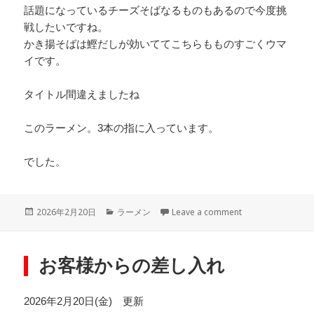
話題になっているチーズそばなるものもあるので今度挑
戦したいですね。
かき揚そばは鰹だしが効いててこちらもものすごくウマ
イです。
タイトル間違えましたね
このラーメン。3本の指に入っています。
でした。
Posted
Categories
on このラーメン
2026年2月20日
ラーメン
Leave a comment
on
お客様からの差し入れ
2026年2月20日(金) 更新