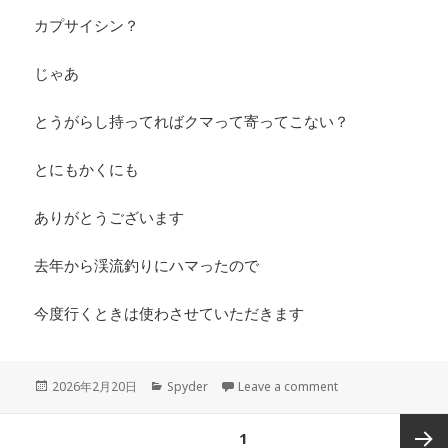
カプサイシン？
じゃあ
とうがらし持ってればクマって寄ってこない？
とにもかくにも
ありがとうございます
去年から渓流釣りにハマったので
今度行くときは使わさせていただきます
Posted
Categories
on お客様からの差
2026年2月20日
Spyder
Leave a comment
on
投
PAGE
1