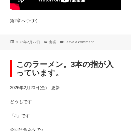
第2章へつづく
Posted
Categories
on 「恋わすれぐさ」
2026年2月27日
出張
Leave a comment
on
このラーメン。3本の指が入
っています。
2026年2月20日(金) 更新
どうもです
「J」です
今回は食ネタです