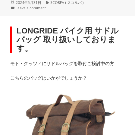
Posted
Categories
2024年5月31日
SCORPA ( スコルパ )
on
on SCORPA ( スコルパ ) TY125 新車 30周年限定
Leave a comment
LONGRIDE バイク用 サドル
バッグ 取り扱いしておりま
す。
モト・グッツィにサドルバッグを取付ご検討中の方
こちらのバッグはいかがでしょうか？