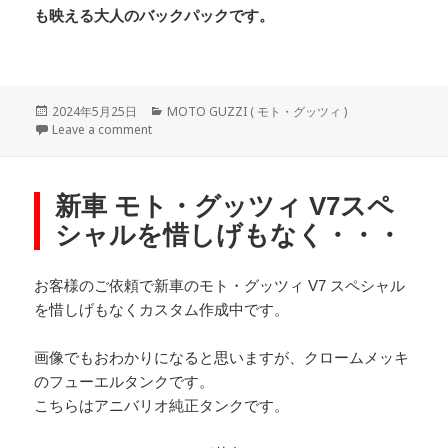
も映える大人のバックパックです。
Posted
Categories
2024年5月25日
MOTO GUZZI ( モト・グッツィ )
on
on LONGRIDE バイク用 サドルバッグ 取り扱いして
Leave a comment
新車 モト・グッツィ V7スペ
シャルを惜しげもなく・・・
お客様のご依頼で新車のモト・グッツィ V7 スペシャル
を惜しげもなくカスタム作成中です。
画像でもおわかりになると思いますが、クロームメッキ
のフューエルタンクです。
こちらはアニバリオ純正タンクです。