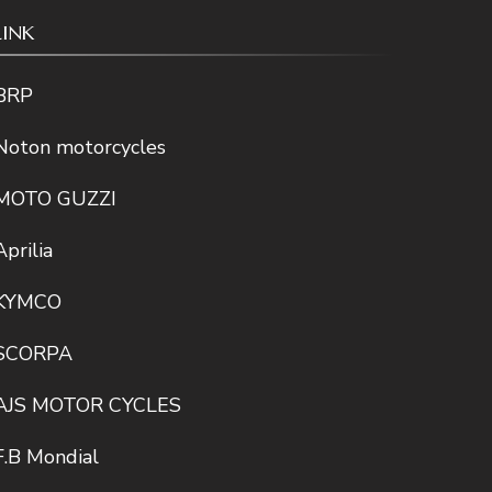
LINK
BRP
Noton motorcycles
MOTO GUZZI
Aprilia
KYMCO
SCORPA
AJS MOTOR CYCLES
F.B Mondial