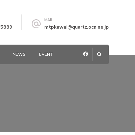
MAIL
-5889
mtpkawai@quartz.ocn.ne.jp
NEWS
EVENT