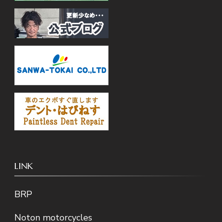
LINK
BRP
Noton motorcycles