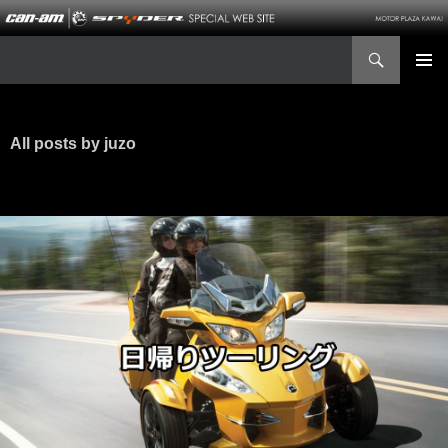
Search
Can-Am Spyder
SKIP
TO
CONTENT
All posts by juzo